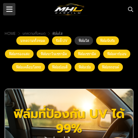
HOME
บทความทั้งหมด
ฟิล์มใส
บทความทั้งหมด
รังสี UV
ฟิล์มใส
ฟิล์มนิรภัย
ฟิล์มกรองแสง
ฟิล์มนาโนเซรามิค
ฟิล์มเซรามิค
ฟิล์มคาร์บอน
ฟิล์มเคลือบโลหะ
ฟิล์มย้อมสี
ฟิล์มเข้ม
ฟิล์มรถยนต์