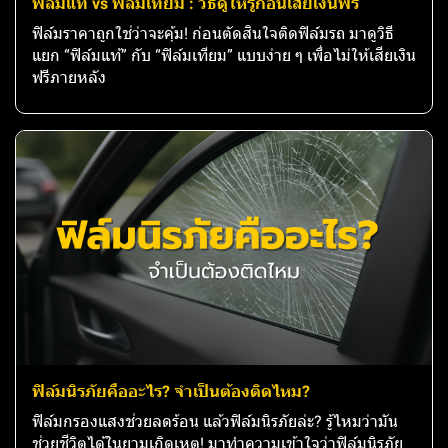
ฟิล์มแท้ vs ฟิล์มเทียม : วิธีดูให้รู้ก่อนเสียเงินฟรี
ฟิล์มราคาถูกใช่ว่าจะคุ้ม! ก่อนตัดสินใจติดฟิล์มรถ มาดูวิธี
แยก “ฟิล์มแท้” กับ “ฟิล์มเทียม” แบบง่าย ๆ เพื่อไม่ให้เสียเงิน
ฟรีภายหลัง
ฟิล์มนิรภัยคืออะไร? จำเป็นต้องติดไหม?
ฟิล์มกรองแสงช่วยลดร้อน แล้วฟิล์มนิรภัยล่ะ? รู้ไหมว่ามัน
ช่วยชีวิตได้ในยามเกิดเหตุ! มาทำความเข้าใจว่าฟิล์มนิรภัย