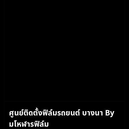
ศูนย์ติดตั้งฟิล์มรถยนต์ บางนา By
มโหฬารฟิล์ม