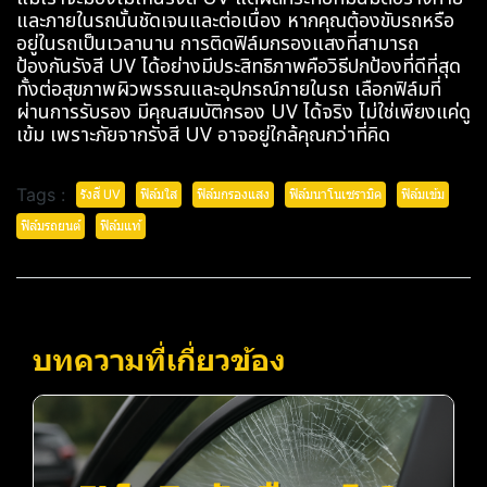
และภายในรถนั้นชัดเจนและต่อเนื่อง หากคุณต้องขับรถหรือ
อยู่ในรถเป็นเวลานาน การติดฟิล์มกรองแสงที่สามารถ
ป้องกันรังสี UV ได้อย่างมีประสิทธิภาพคือวิธีปกป้องที่ดีที่สุด
ทั้งต่อสุขภาพผิวพรรณและอุปกรณ์ภายในรถ เลือกฟิล์มที่
ผ่านการรับรอง มีคุณสมบัติกรอง UV ได้จริง ไม่ใช่เพียงแค่ดู
เข้ม เพราะภัยจากรังสี UV อาจอยู่ใกล้คุณกว่าที่คิด
Tags :
รังสี UV
ฟิล์มใส
ฟิล์มกรองแสง
ฟิล์มนาโนเซรามิค
ฟิล์มเข้ม
ฟิล์มรถยนต์
ฟิล์มแท้
บทความที่เกี่ยวข้อง