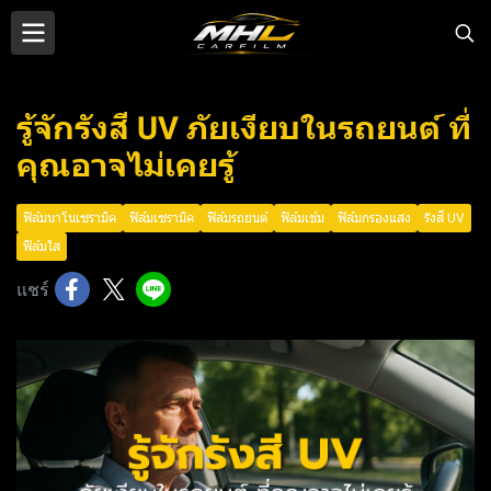
รู้จักรังสี UV ภัยเงียบในรถยนต์ ที่
คุณอาจไม่เคยรู้
ฟิล์มนาโนเซรามิค
ฟิล์มเซรามิค
ฟิล์มรถยนต์
ฟิล์มเข้ม
ฟิล์มกรองแสง
รังสี UV
ฟิล์มใส
แชร์