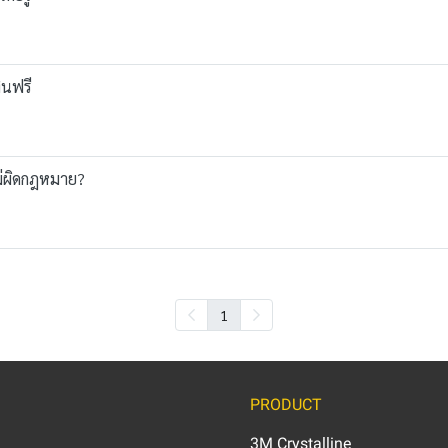
งินฟรี
ม่ผิดกฎหมาย?
1
PRODUCT
3M Crystalline